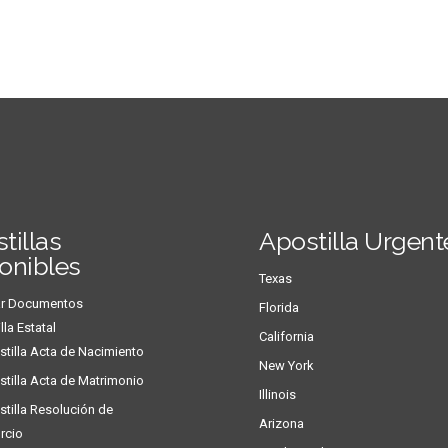
tillas
Apostilla Urgent
onibles
Texas
lar Documentos
Florida
lla Estatal
California
tilla Acta de Nacimiento
New York
tilla Acta de Matrimonio
Illinois
tilla Resolución de
Arizona
rcio