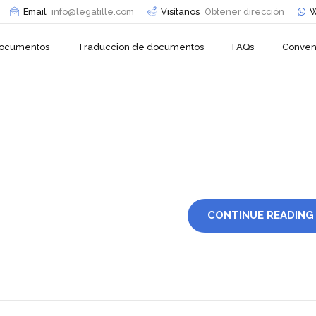
Email
info@legatille.com
Visítanos
Obtener dirección
W
 documentos
Traduccion de documentos
FAQs
Conven
CONTINUE READING