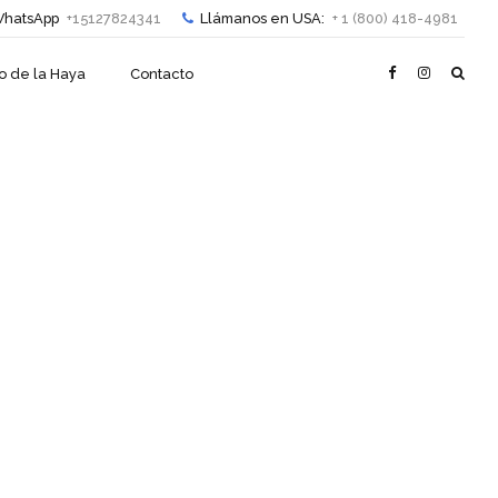
hatsApp
+15127824341
Llámanos en USA:
+ 1 (800) 418-4981
o de la Haya
Contacto