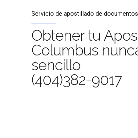
Servicio de apostillado de documentos
Obtener tu Apost
Apostilla de documentos en Georgia
Columbus nunca
Legalización, T
sencillo
y trámite de Apo
(404)382-9017
Apos
Carta Poder
en
Columbus
(404)382-9017