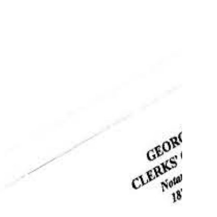
ez en
!