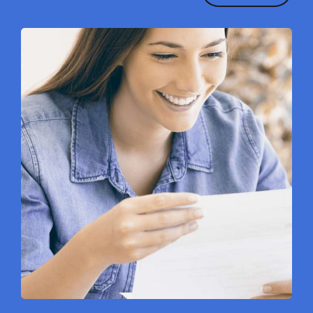
¿Cuál es tu Nombre completo? (requerido)
Por favor ingrese su teléfono de contacto incluyendo código de
país y lada. (requerido)
Y correo electrónico para mantenerte informado del estatus de tu
documento (requerido)
¿Cómo deseas que te contactemos?
Celular
Correo
Whatsapp
Subir documento a apostillar
Tipos de archivos: pdf, png, jpg, jpeg