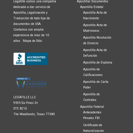
Legatille somos una compañía
Apostillar Documentos
dedicada a dar servicio de
Apostilla Estatal
Apostilla, Legalización y
Apostilla Acta de
Traducción de todo tipo de
Nacimiento
documentos de USA.
Apostilla Acta de
Contamos con amplia
Matrimonio
experiencia de más de 10
Apostilla Resolución
años.
Mapa de Sitio
de Divorcio
Apostilla Acta de
Defunción
Apostilla de Diploma
Apostilla de
Calificaciones
Apostilla de Carta
Poder
Apostilla de
LEGATILLE LLC
Contratos
9595 Six Pines Dr
Apostilla Federal
STE 8210
Antecedentes
The Woodlands, Texas 77380
Penales FBI
Certificado de
Naturalización