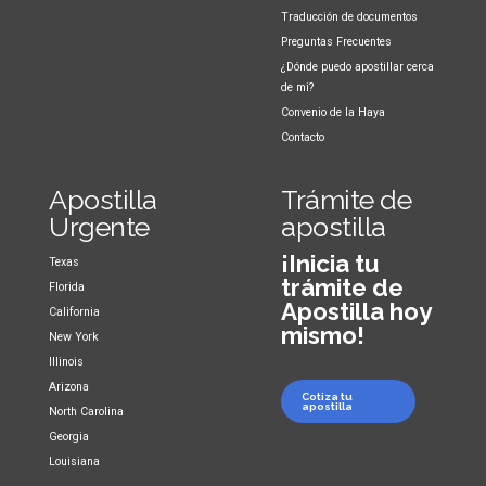
Traducción de documentos
Preguntas Frecuentes
¿Dónde puedo apostillar cerca
de mi?
Convenio de la Haya
Contacto
Apostilla
Trámite de
Urgente
apostilla
¡Inicia tu
Texas
trámite de
Florida
Apostilla hoy
California
mismo!
New York
Illinois
Arizona
Cotiza tu
apostilla
North Carolina
Georgia
Louisiana