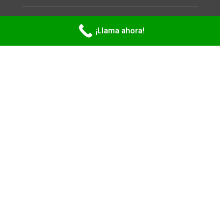
Copyright 2026
LEGATILLE LLC
. All rights reserved.
¡Llama ahora!
Privacy Policy