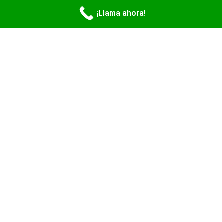
¡Llama ahora!
Obtener la Apostilla de
Calificaciones en North
Carolina nunca fue tan
sencillo