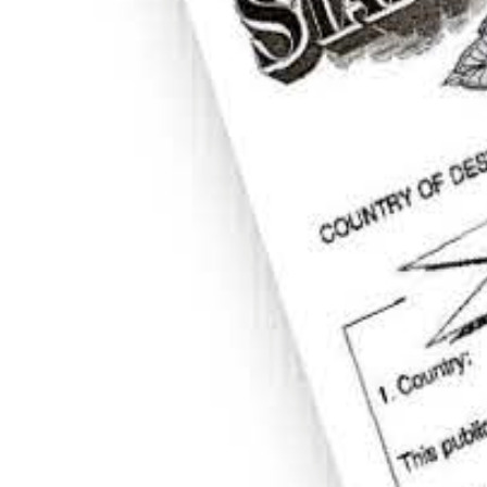
ación, Traducción
ámite de
Apostilla
ez en
ón de Divorcio
en
!
Illinois
(312)235-2862
Cotiza tu apostilla
SABER MÁS