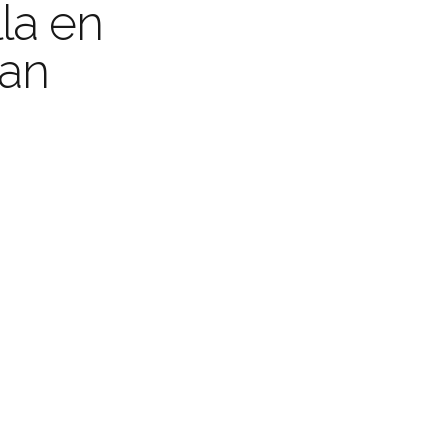
la en
Legaliz
¡Tu documento con
tan
y tr
tilla tienen valid
Resoluci
más de 100 Países
CONOCER MÁS
COTIZAR