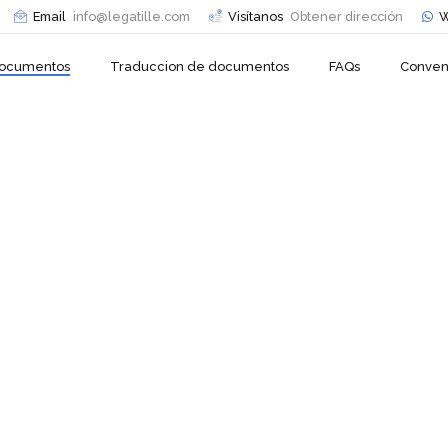
Email
info@legatille.com
Visítanos
Obtener dirección
W
 documentos
Traduccion de documentos
FAQs
Conven