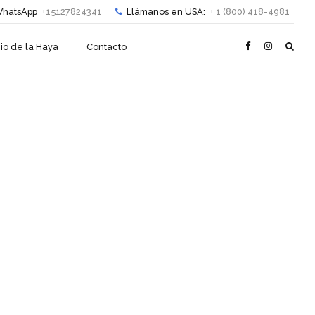
hatsApp
+15127824341
Llámanos en USA:
+ 1 (800) 418-4981
io de la Haya
Contacto