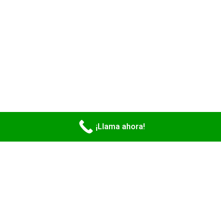
CONOCER MÁS
SABER MÁS
COTIZAR
COTIZAR
Cotiza tu apostilla
¡Llama ahora!