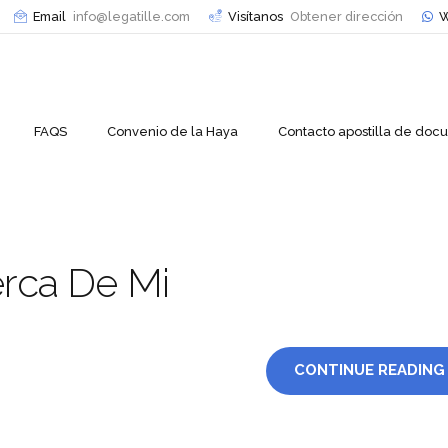
Email
info@legatille.com
Visítanos
Obtener dirección
W
FAQS
Convenio de la Haya
Contacto apostilla de do
erca De Mi
CONTINUE READING