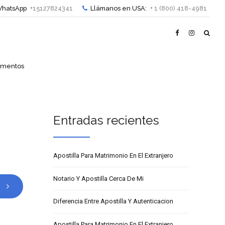
hatsApp
+15127824341
Llámanos en USA:
+ 1 (800) 418-4981
cumentos
Entradas recientes
Apostilla Para Matrimonio En El Extranjero
Notario Y Apostilla Cerca De Mi
Diferencia Entre Apostilla Y Autenticacion
Apostilla Para Matrimonio En El Extranjero