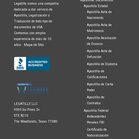
Apostillar Documentos
Legatille somos una compañía
Apostilla Estatal
dedicada a dar servicio de
Apostilla Acta de
Apostilla, Legalización y
Nacimiento
Traducción de todo tipo de
Apostilla Acta de
documentos de USA.
Matrimonio
Contamos con amplia
Apostilla Resolución
experiencia de más de 10
de Divorcio
años.
Mapa de Sitio
Apostilla Acta de
Defunción
Apostilla de Diploma
Apostilla de
Calificaciones
Apostilla de Carta
Poder
Apostilla de
Contratos
LEGATILLE LLC
9595 Six Pines Dr
Apostilla Federal
STE 8210
Antecedentes
The Woodlands, Texas 77380
Penales FBI
Certificado de
Naturalización