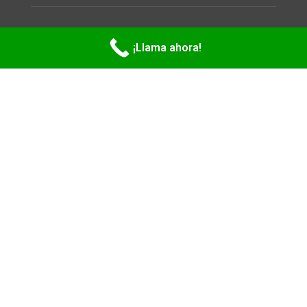
Copyright 2026
LEGATILLE LLC
. All rights reserved.
¡Llama ahora!
Privacy Policy