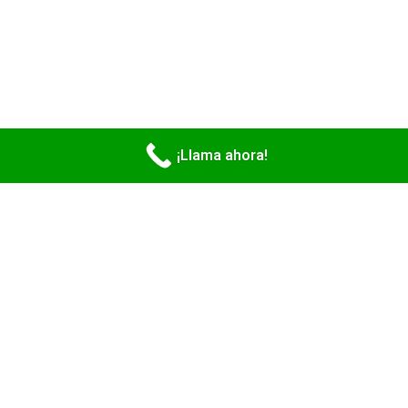
¡Llama ahora!
Obtener la Apostilla de
Contratos en Florida nunca