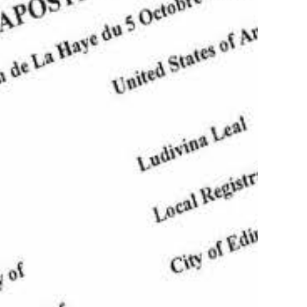
(512)782-4341
Cotiza tu apostilla
SABER MÁS