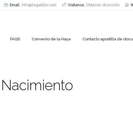
Email
info@legatille.com
Visítanos
Obtener dirección
W
FAQS
Convenio de la Haya
Contacto apostilla de do
e Nacimiento