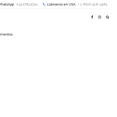
hatsApp
+15127824341
Llámanos en USA:
+ 1 (800) 418-4981
cumentos