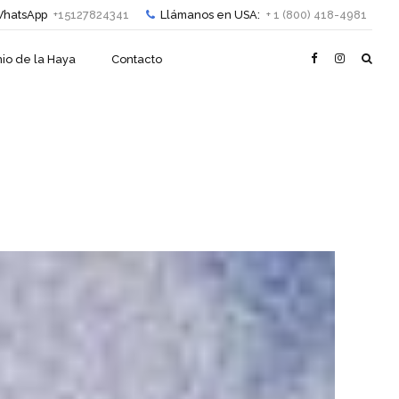
hatsApp
+15127824341
Llámanos en USA:
+ 1 (800) 418-4981
io de la Haya
Contacto