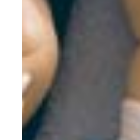
Servicio de apostillado de documentos
Apos
Apostilla de Per
Salida en Tampa
(786) 628-7941
CONOCER MÁS
COTIZAR