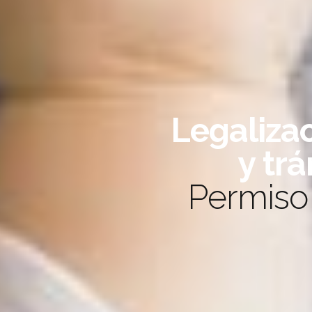
¡Tu documento con
Legaliza
tilla tienen valid
miso de
y tr
más de 100 Países.
Permiso
CONOCER MÁS
COTIZAR