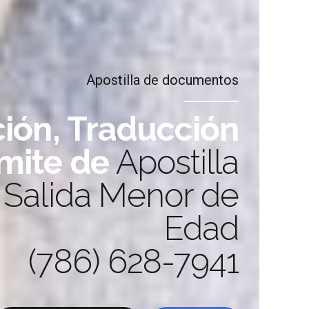
Apostilla de documentos
ción, Traducción
ez en
ámite de
Apostilla
!
 Salida Menor de
Edad
(786) 628-7941