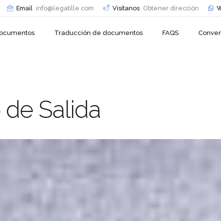
Email
info@legatille.com
Visítanos
Obtener dirección
W
 documentos
Traducción de documentos
FAQS
Conven
 de Salida