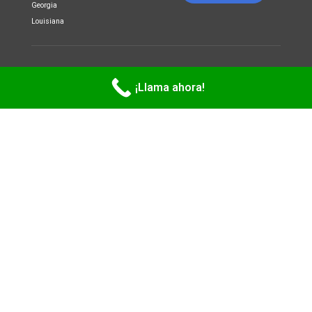
Georgia
Louisiana
Copyright 2026
LEGATILLE LLC
. All rights reserved.
¡Llama ahora!
Privacy Policy