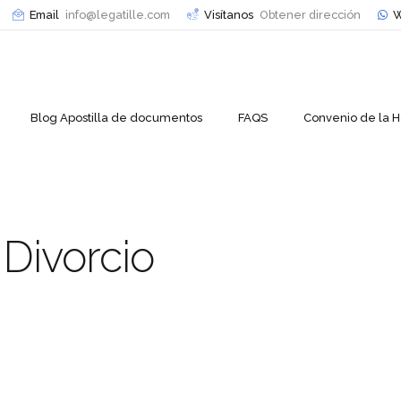
Email
info@legatille.com
Visítanos
Obtener dirección
W
Blog Apostilla de documentos
FAQS
Convenio de la 
 Divorcio