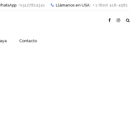
hatsApp
+15127824341
Llámanos en USA:
+ 1 (800) 418-4981
Haya
Contacto