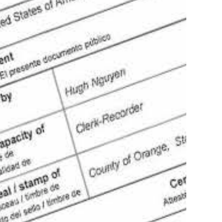
(916) 857-8141
Cotiza tu apostilla
SABER MÁS