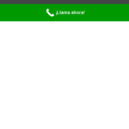
Copyright 2026
LEGATILLE LLC
. All rights reserved.
¡Llama ahora!
Privacy Policy