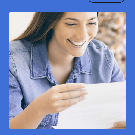
¿Cuál es tu Nombre completo? (requerido)
Por favor ingrese su teléfono de contacto incluyendo código de
país y lada. (requerido)
Y correo electrónico para mantenerte informado del estatus de tu
documento (requerido)
¿Cómo deseas que te contactemos?
Celular
Correo
Whatsapp
Subir documento a apostillar
Tipos de archivos: pdf, png, jpg, jpeg