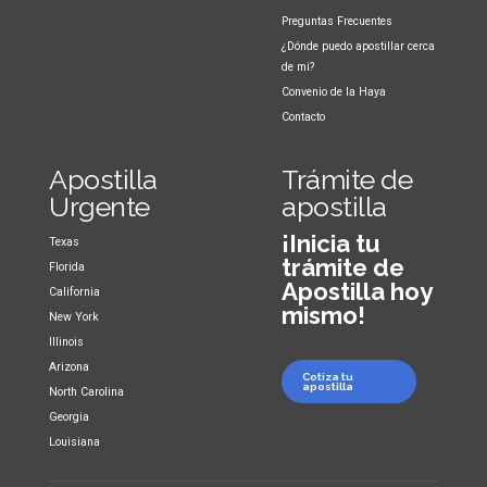
Preguntas Frecuentes
¿Dónde puedo apostillar cerca
de mi?
Convenio de la Haya
Contacto
Apostilla
Trámite de
Urgente
apostilla
¡Inicia tu
Texas
trámite de
Florida
Apostilla hoy
California
mismo!
New York
Illinois
Arizona
Cotiza tu
apostilla
North Carolina
Georgia
Louisiana