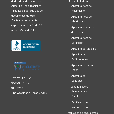
dedicada a dar servicio de
Apostilla Estatal
Apostilla, Legalización y
Apostilla Acta de
Traducción de todo tipo de
Nacimiento
documentos de USA.
Apostilla Acta de
Contamos con amplia
Matrimonio
experiencia de más de 10
Apostilla Resolución
años.
Mapa de Sitio
de Divorcio
Apostilla Acta de
Defunción
Apostilla de Diploma
Apostilla de
Calificaciones
Apostilla de Carta
Poder
Apostilla de
LEGATILLE LLC
Contratos
9595 Six Pines Dr
Apostilla Federal
STE 8210
Antecedentes
The Woodlands, Texas 77380
Penales FBI
Certificado de
Naturalización
Traducción de documentos