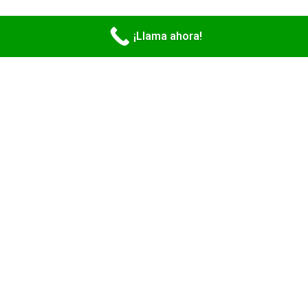
COTIZAR
SABER MÁS
¡Llama ahora!
Cotiza tu apostilla