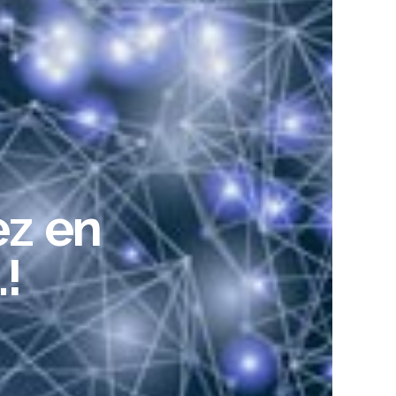
ez en
!