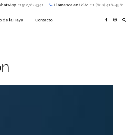
hatsApp
+15127824341
Llámanos en USA:
+ 1 (800) 418-4981
o de la Haya
Contacto
on