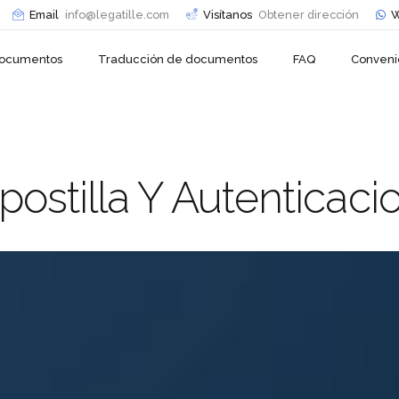
Email
info@legatille.com
Visítanos
Obtener dirección
W
 documentos
Traducción de documentos
FAQ
Conveni
postilla Y Autenticaci