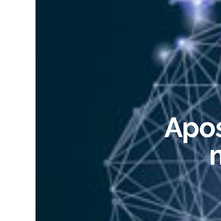
Servicio de Apostilla y Autenticación
Apostilla y/o Aut
documentos fácil
Apos
(602)910-4147