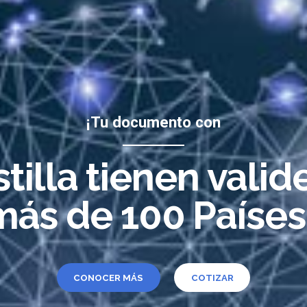
 de Documentos
entica tus
¡Tu documento con
 y rápido
tilla tienen valid
más de 100 Países.
CONOCER MÁS
COTIZAR