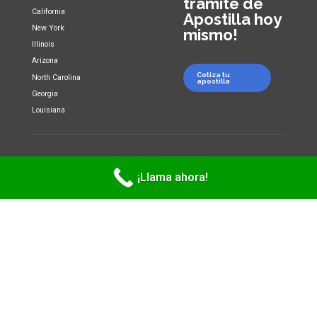
trámite de
California
Apostilla hoy
New York
mismo!
Illinois
Arizona
Cotiza tu
North Carolina
apostilla
Georgia
Louisiana
Copyright 2026
LEGATILLE LLC
. All rights reserved.
¡Llama ahora!
Privacy Policy